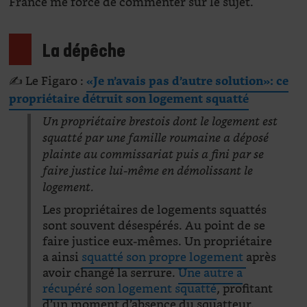
France me force de commenter sur le sujet.
La dépêche
✍️ Le Figaro :
«Je n’avais pas d’autre solution»: ce
propriétaire détruit son logement squatté
Un propriétaire brestois dont le logement est
squatté par une famille roumaine a déposé
plainte au commissariat puis a fini par se
faire justice lui-même en démolissant le
logement.
Les propriétaires de logements squattés
sont souvent désespérés. Au point de se
faire justice eux-mêmes. Un propriétaire
a ainsi
squatté son propre logement
après
avoir changé la serrure.
Une autre a
récupéré son logement squatté
, profitant
d’un moment d’absence du squatteur.