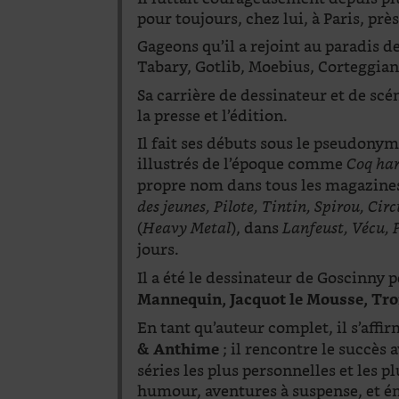
pour toujours, chez lui, à Paris, près
Gageons qu’il a rejoint au paradis d
Tabary, Gotlib, Moebius, Corteggia
Sa carrière de dessinateur et de scé
la presse et l’édition.
Il fait ses débuts sous le pseudony
illustrés de l’époque comme
Coq ha
propre nom dans tous les magazines
des jeunes, Pilote, Tintin, Spirou, Circ
(
), dans
Heavy Metal
Lanfeust, Vécu, 
jours.
Il a été le dessinateur de Goscinny
Mannequin, Jacquot le Mousse, Tr
En tant qu’auteur complet, il s’affi
; il rencontre le succès 
& Anthime
séries les plus personnelles et les p
humour, aventures à suspense, et é