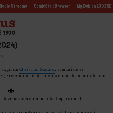
ComicStripBrowser
My Debian 13 XFCE
Radio Streams
2024)
cs
 s’agit de
Christian Godard
, scénariste et
e. Je reproduis ici le communiqué de la famille tant
us devons vous annoncer la disparition de
s d’un an contre un cancer, et il s’est endormi