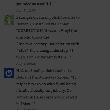
sounded so useful. I…
”
Aug 5, 12:58
Béranger
on
Small polish touches to
Debian 13 installed via Xebian
:
“
CORRECTION: It wasn’t Vinyl the
one who broke the
`inode/directory` association with
`xfce4-file-manager.desktop`! I
tried it on a different system…
”
Aug 5, 09:26
HAL
on
Small polish touches to
Debian 13 installed via Xebian
: “
It
might have to do with Vinyl being
installed locally vs. globally. Or
something else somehow screwed
it. I also…
”