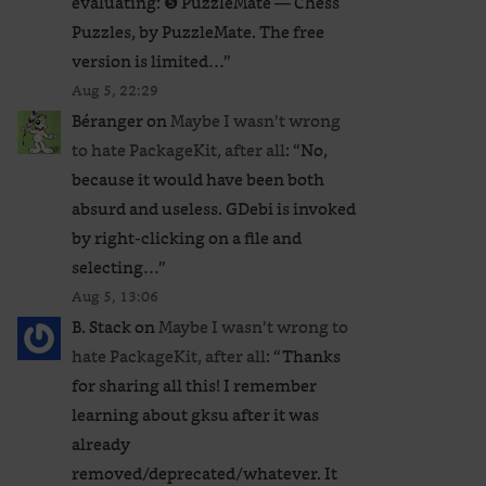
evaluating: ❺ PuzzleMate — Chess
Puzzles, by PuzzleMate. The free
version is limited…
”
Aug 5, 22:29
Béranger
on
Maybe I wasn’t wrong
to hate PackageKit, after all
: “
No,
because it would have been both
absurd and useless. GDebi is invoked
by right-clicking on a file and
selecting…
”
Aug 5, 13:06
B. Stack
on
Maybe I wasn’t wrong to
hate PackageKit, after all
: “
Thanks
for sharing all this! I remember
learning about gksu after it was
already
removed/deprecated/whatever. It