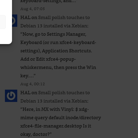
keyboard-settings, and…
”
Aug 4, 07:05
HAL
on
Small polish touches to
Debian 13 installed via Xebian
:
“
Now, go to Settings Manager,
Keyboard (or run xfce4-keyboard-
settings), Application Shortcuts.
Add or Edit xfce4-popup-
whiskermenu, then press the Win
key.…
”
Aug 4, 00:12
HAL
on
Small polish touches to
Debian 13 installed via Xebian
:
“
Here, in MX with Vinyl: $ xdg-
mime query default inode/directory
xfce4-file-manager.desktop Is it
okay, doctor?
”