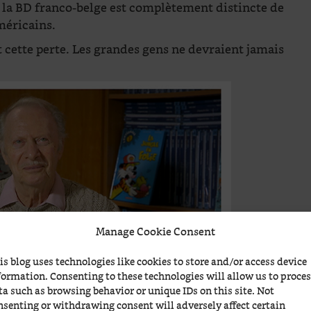
 la BD franco-belge est complètement distincte de
éricains.
 cette perte. Les grandes gens ne devraient jamais
Manage Cookie Consent
is blog uses technologies like cookies to store and/or access device
formation. Consenting to these technologies will allow us to proce
ta such as browsing behavior or unique IDs on this site. Not
nsenting or withdrawing consent will adversely affect certain