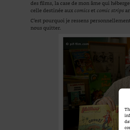
des films, la case de mon âme qui héberge
celle destinée aux
et
am
comics
comic strips
C’est pourquoi je ressens personnellement
nous quitter.
Th
in
da
co