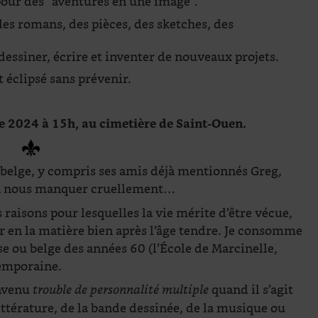
pour des “aventures en une image”.
 des romans, des pièces, des sketches, des
 dessiner, écrire et inventer de nouveaux projets.
t éclipsé sans prévenir.
e 2024 à 15h, au cimetière de Saint-Ouen.
belge, y compris ses amis déjà mentionnés Greg,
 va nous manquer cruellement…
s raisons pour lesquelles la vie mérite d’être vécue,
er en la matière bien après l’âge tendre. Je consomme
se ou belge des années 60 (l’École de Marcinelle,
temporaine.
envenu
quand il s’agit
trouble de personnalité multiple
a littérature, de la bande dessinée, de la musique ou