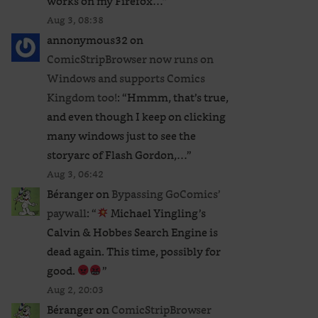
works on my Firefox…
”
Aug 3, 08:38
annonymous32
on
ComicStripBrowser now runs on
Windows and supports Comics
Kingdom too!
: “
Hmmm, that’s true,
and even though I keep on clicking
many windows just to see the
storyarc of Flash Gordon,…
”
Aug 3, 06:42
Béranger
on
Bypassing GoComics’
paywall
: “
Michael Yingling’s
Calvin & Hobbes Search Engine is
dead again. This time, possibly for
good.
”
Aug 2, 20:03
Béranger
on
ComicStripBrowser