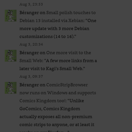
Aug 3, 23:53
Béranger
on
Small polish touches to
Debian 13 installed via Xebian
: “
One
more update with 3 more Debian
customizations (14 to 16).
”
Aug 3, 20:34
Béranger
on
One more visit to the
Small Web
: “
A few more links from a
later visit to Kagi’s Small Web.
”
Aug 3, 09:37
Béranger
on
ComicStripBrowser
now runs on Windows and supports
Comics Kingdom too!
: “
Unlike
GoComics, Comics Kingdom
actually exposes all non-premium
comic strips to anyone, or at least it