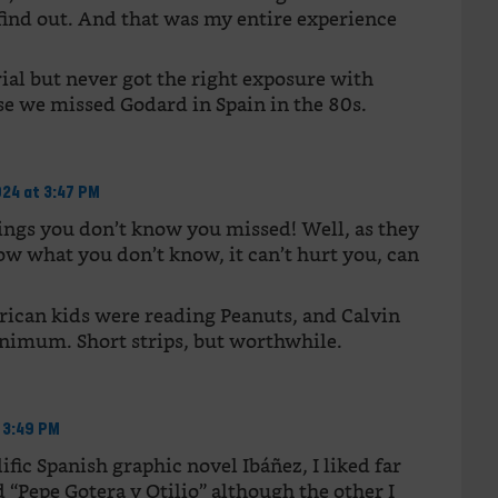
find out. And that was my entire experience
ial but never got the right exposure with
 we missed Godard in Spain in the 80s.
24 at 3:47 PM
ings you don’t know you missed! Well, as they
now what you don’t know, it can’t hurt you, can
erican kids were reading Peanuts, and Calvin
inimum. Short strips, but worthwhile.
 3:49 PM
ific Spanish graphic novel Ibáñez, I liked far
Pepe Gotera y Otilio” although the other I