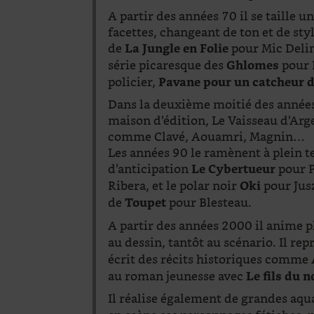
A partir des années 70 il se taille u
facettes, changeant de ton et de sty
de
pour Mic Delin
La Jungle en Folie
série picaresque des
pour 
Ghlomes
policier,
Pavane pour un catcheur d
Dans la deuxième moitié des années 
maison d’édition, Le Vaisseau d’Arge
comme Clavé, Aouamri, Magnin…
Les années 90 le ramènent à plein t
d’anticipation
pour P
Le Cybertueur
Ribera, et le polar noir
pour Jus
Oki
de
pour Blesteau.
Toupet
A partir des années 2000 il anime 
au dessin, tantôt au scénario. Il rep
écrit des récits historiques comme
au roman jeunesse avec
Le fils du n
Il réalise également de grandes aqu