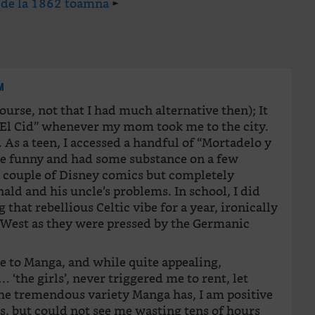
 de la 1862 toamna
►
M
course, not that I had much alternative then); It
El Cid” whenever my mom took me to the city.
 As a teen, I accessed a handful of “Mortadelo y
e funny and had some substance on a few
a couple of Disney comics but completely
ald and his uncle’s problems. In school, I did
 that rebellious Celtic vibe for a year, ironically
g West as they were pressed by the Germanic
re to Manga, and while quite appealing,
… ‘the girls’, never triggered me to rent, let
the tremendous variety Manga has, I am positive
, but could not see me wasting tens of hours