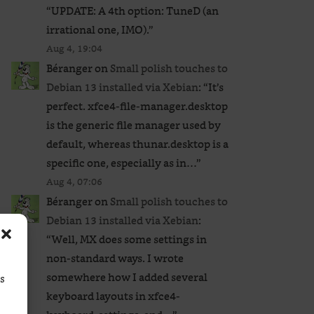
“
UPDATE: A 4th option: TuneD (an
irrational one, IMO).
”
Aug 4, 19:04
Béranger
on
Small polish touches to
Debian 13 installed via Xebian
: “
It’s
perfect. xfce4-file-manager.desktop
is the generic file manager used by
default, whereas thunar.desktop is a
specific one, especially as in…
”
Aug 4, 07:06
Béranger
on
Small polish touches to
Debian 13 installed via Xebian
:
“
Well, MX does some settings in
non-standard ways. I wrote
somewhere how I added several
ss
keyboard layouts in xfce4-