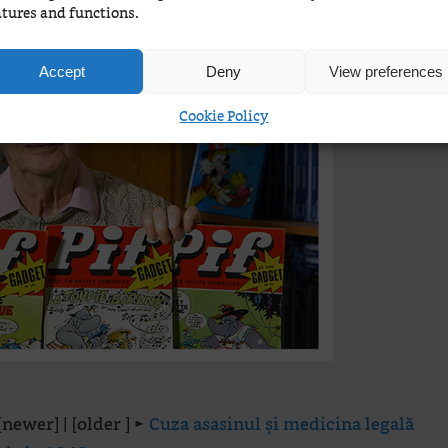
atures and functions.
Accept
Deny
View preferences
Cookie Policy
[newer] | [older ] ►
Cuza asasinul și medicina legală