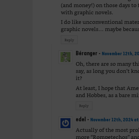
(and money!) on those days to 
with graphic novels.
I do like unconventional mater
graphic novels… maybe because
Reply
Béranger
-
November 12th, 20
Oh, there are so many th
say, as long you don’t k
it?
At least, I hope that Am
and Hobbes, as a bare m
Reply
edel
-
November 12th, 2024 at
Actually of the most prol
more “Rompetechos” and “