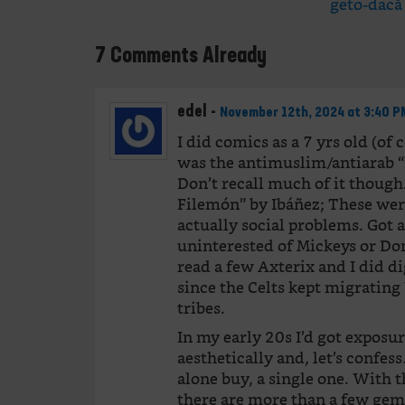
geto-dacă
7 Comments Already
edel
-
November 12th, 2024 at 3:40 P
I did comics as a 7 yrs old (of 
was the antimuslim/antiarab “
Don’t recall much of it though.
Filemón” by Ibáñez; These wer
actually social problems. Got 
uninterested of Mickeys or Don
read a few Axterix and I did dig
since the Celts kept migratin
tribes.
In my early 20s I’d got exposu
aesthetically and, let’s confess
alone buy, a single one. With 
there are more than a few gems