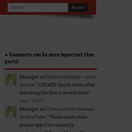
● Comments can be more important than
posts!
Béranger
on
Nolan’s Odyssey—not a
review
: “
UPDATE: Quick notes after
watching the film a second time.
”
Aug 7, 09:10
Béranger
on
Chess and Go channels
on YouTube
: “
Three more chess
puzzle apps I’m currently