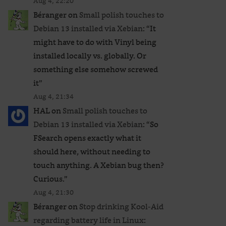
Aug 4, 22:20
Béranger
on
Small polish touches to
Debian 13 installed via Xebian
: “
It
might have to do with Vinyl being
installed locally vs. globally. Or
something else somehow screwed
it
”
Aug 4, 21:34
HAL
on
Small polish touches to
Debian 13 installed via Xebian
: “
So
FSearch opens exactly what it
should here, without needing to
touch anything. A Xebian bug then?
Curious.
”
Aug 4, 21:30
Béranger
on
Stop drinking Kool-Aid
regarding battery life in Linux
: