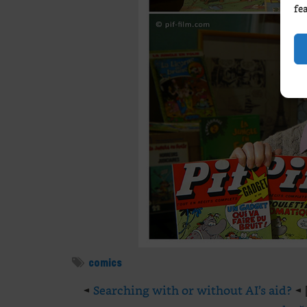
fe
comics
◄
Searching with or without AI’s aid?
◄ 