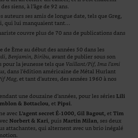
 des siens, à l’âge de 92 ans.
es auteurs ses amis de longue date, tels que Greg,
ni, qui lui manquaient tant…
nariste couvre plus de 70 ans de publications dans
me de Ème au début des années 50 dans les
,
,
, avant de publier sous son
rdi
Benjamin
Biribu
 pour la jeunesse tels que
Vaillant/Pif, Ima l’ami
, dans l’édition américaine de Métal Hurlant
us
, et tant d’autres, des années 1960 à nos
Pif Mag
 pendant une douzaine d’années, pour les séries
Lili
, et
.
omblon & Bottaclou
Pipsi
rme avec
et
L’agent secret É-1000, Gil Bagout,
Tim
avec
, puis
, ses deux
Norbert & Kari
Martin Milan
lus attachantes, qui alternent avec un brio inégalé
motion.