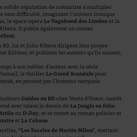
ne solide réputation de scénariste à multiples
le sans difficulté, imaginant l’univers ironique
x, le space-opera
et la
Le Vagabond des Limbes
Ribera. Il publie également un roman
éfunt.
80, lui et Julio Ribera dirigent leur propre
nt Editeur, et publient les auteurs qu’ils aiment,
emps à son métier d’auteur avec la série
lumail, le thriller
pour
Le Grand Scandale
zezak, en passant par l’humour narquois
plusieurs
chez Vents d’Ouest, tantôt
Guides en BD
rend avec talent le dessin de
,
La Jungle en folie
ou
, et se remet au roman policier et
Attila
D-Day
et
.
otaire
La Cabane
arelles,
, mettant
“Les Escales de Martin Milan”