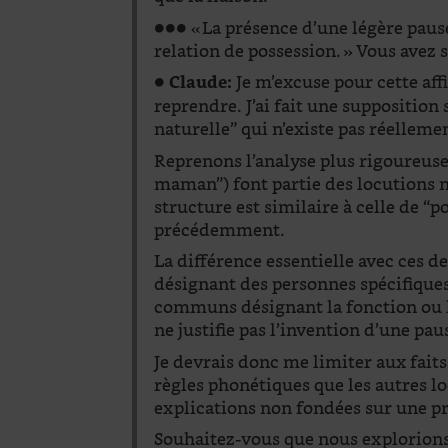
●●● « La présence d’une légère paus
relation de possession. » Vous avez so
●
Je m’excuse pour cette af
Claude:
reprendre. J’ai fait une suppositio
naturelle” qui n’existe pas réelleme
Reprenons l’analyse plus rigoureusem
maman”) font partie des locutions n
structure est similaire à celle de 
précédemment.
La différence essentielle avec ces 
désignant des personnes spécifiques
communs désignant la fonction ou l
ne justifie pas l’invention d’une pa
Je devrais donc me limiter aux fait
règles phonétiques que les autres lo
explications non fondées sur une p
Souhaitez-vous que nous explorions 