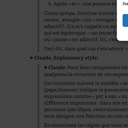
Après « et » : une pomme et | un 
fe
Chose sympa, Grevisse trouve utile
savant_aveugle » (où « aveugle » est 
adjectif). (Ça m’a rappelé un autre e
qui est équivoque : « un jeune françai
où « jeune » est adjectif. Ici, c’est l
Ceci dit, dans quel cas s’encadrent « 
●
Claude, Explanatory style:
●
Pour bien comprendre où cl
Claude:
analysons la structure de ces expre
Ces locutions suivent le modèle « 
(papa/maman) indique la possession.
expressions comme « pot à eau » ou 
différence importante : dans nos e
personne spécifique, contrairement
nom désigne une fonction ou une ut
En examinant les règles que vous av