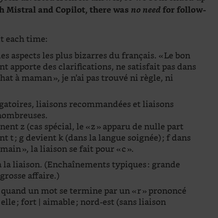
h Mistral and Copilot, there was
no need
for follow-
it each time:
 des aspects les plus bizarres du français. « Le bon
t apporte des clarifications, ne satisfait pas dans
’achat à maman », je n’ai pas trouvé ni règle, ni
obligatoires, liaisons recommandées et liaisons
 nombreuses.
nnent z (cas spécial, le « z » apparu de nulle part
t t ; g devient k (dans la langue soignée) ; f dans
ain », la liaison se fait pour « c ».
à la liaison. (Enchaînements typiques : grande
grosse affaire.)
quand un mot se termine par un « r » prononcé
lle ; fort | aimable ; nord-est (sans liaison