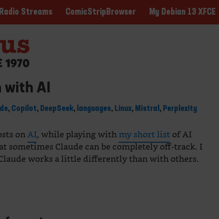
ComicStripBrowser
My Debian 13 XFCE
Radio Streams
 with AI
ude
,
Copilot
,
DeepSeek
,
languages
,
Linux
,
Mistral
,
Perplexity
osts on
AI
, while playing with
my short list
of AI
hat sometimes Claude can be completely off-track. I
laude works a little differently than with others.