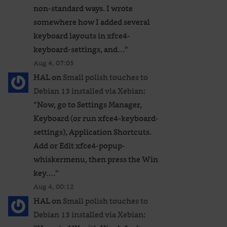
non-standard ways. I wrote
somewhere how I added several
keyboard layouts in xfce4-
keyboard-settings, and…
”
Aug 4, 07:05
HAL
on
Small polish touches to
Debian 13 installed via Xebian
:
“
Now, go to Settings Manager,
Keyboard (or run xfce4-keyboard-
settings), Application Shortcuts.
Add or Edit xfce4-popup-
whiskermenu, then press the Win
key.…
”
Aug 4, 00:12
HAL
on
Small polish touches to
Debian 13 installed via Xebian
: