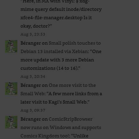
“
Here, in MX with Vinyl: $ xdg-
mime query default inode/directory
xfce4-file-manager.desktop Is it
okay, doctor?
”
Aug 3, 23:53
Béranger
on
Small polish touches to
Debian 13 installed via Xebian
: “
One
more update with 3 more Debian
customizations (14 to 16).
”
Aug 3, 20:34
Béranger
on
One more visit to the
Small Web
: “
A few more links from a
later visit to Kagi’s Small Web.
”
Aug 3, 09:37
Béranger
on
ComicStripBrowser
now runs on Windows and supports
Comics Kingdom too!
: “
Unlike