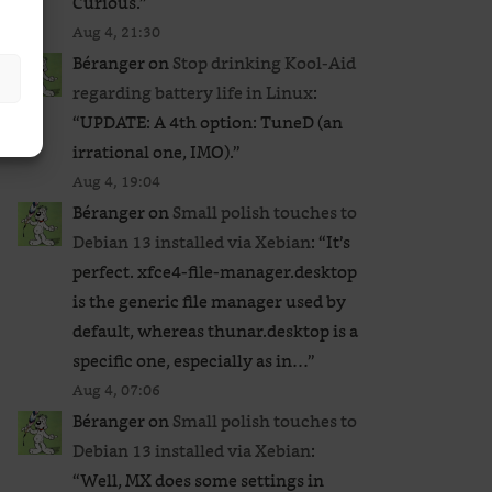
Curious.
”
Aug 4, 21:30
Béranger
on
Stop drinking Kool-Aid
regarding battery life in Linux
:
“
UPDATE: A 4th option: TuneD (an
irrational one, IMO).
”
Aug 4, 19:04
Béranger
on
Small polish touches to
Debian 13 installed via Xebian
: “
It’s
perfect. xfce4-file-manager.desktop
is the generic file manager used by
default, whereas thunar.desktop is a
specific one, especially as in…
”
Aug 4, 07:06
Béranger
on
Small polish touches to
Debian 13 installed via Xebian
:
“
Well, MX does some settings in