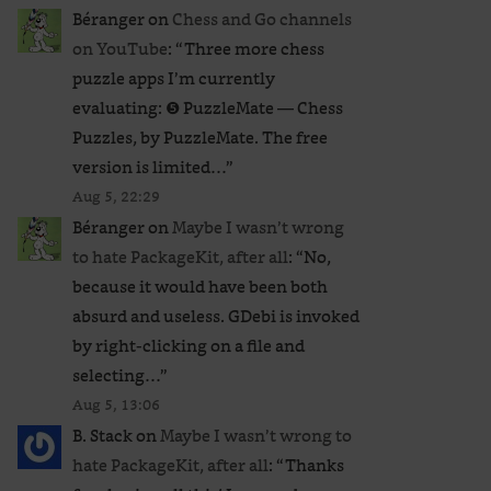
Béranger
on
Chess and Go channels
on YouTube
: “
Three more chess
puzzle apps I’m currently
evaluating: ❺ PuzzleMate — Chess
Puzzles, by PuzzleMate. The free
version is limited…
”
Aug 5, 22:29
Béranger
on
Maybe I wasn’t wrong
to hate PackageKit, after all
: “
No,
because it would have been both
absurd and useless. GDebi is invoked
by right-clicking on a file and
selecting…
”
Aug 5, 13:06
B. Stack
on
Maybe I wasn’t wrong to
hate PackageKit, after all
: “
Thanks