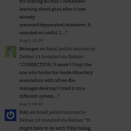
for sharing all this! I remember
learning about gksu after it was
already
removed/deprecated/whatever. It
sounded so useful. I…
”
Aug 5, 12:58
Béranger
on
Small polish touches to
Debian 13 installed via Xebian
:
“
CORRECTION: It wasn’t Vinyl the
one who broke the inode/directory
association with xfce4-file-
manager.desktop! I tried it on a
different system…
”
Aug 5, 09:26
HAL
on
Small polish touches to
Debian 13 installed via Xebian
: “
It
might have to do with Vinyl being