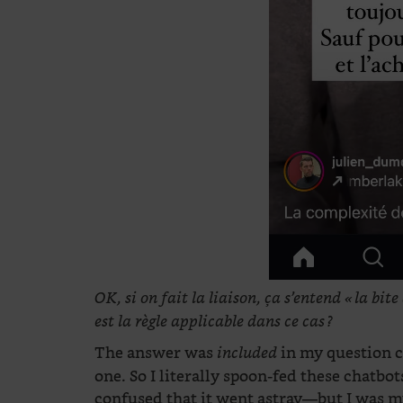
OK, si on fait la liaison, ça s’entend « la bi
est la règle applicable dans ce cas ?
The answer was
in my question c
included
one. So I literally spoon-fed these chatb
confused that it went astray—but I was m