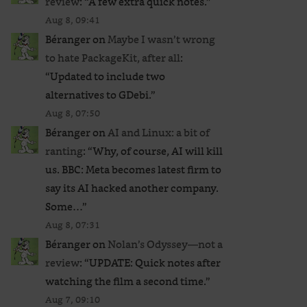
review
: “
A few extra quick notes.
”
Aug 8, 09:41
Béranger
on
Maybe I wasn’t wrong
to hate PackageKit, after all
:
“
Updated to include two
alternatives to GDebi.
”
Aug 8, 07:50
Béranger
on
AI and Linux: a bit of
ranting
: “
Why, of course, AI will kill
us. BBC: Meta becomes latest firm to
say its AI hacked another company.
Some…
”
Aug 8, 07:31
Béranger
on
Nolan’s Odyssey—not a
review
: “
UPDATE: Quick notes after
watching the film a second time.
”
Aug 7, 09:10