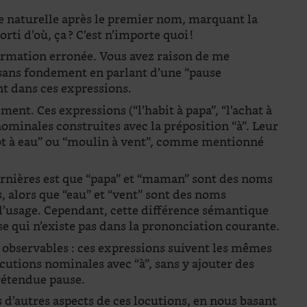
e naturelle après le premier nom, marquant la
rti d’où, ça ? C’est n’importe quoi !
firmation erronée. Vous avez raison de me
n sans fondement en parlant d’une “pause
nt dans ces expressions.
ent. Ces expressions (“l’habit à papa”, “l’achat à
ominales construites avec la préposition “à”. Leur
“pot à eau” ou “moulin à vent”, comme mentionné
dernières est que “papa” et “maman” sont des noms
, alors que “eau” et “vent” sont des noms
’usage. Cependant, cette différence sémantique
use qui n’existe pas dans la prononciation courante.
s observables : ces expressions suivent les mêmes
cutions nominales avec “à”, sans y ajouter des
rétendue pause.
d’autres aspects de ces locutions, en nous basant