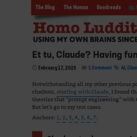
The Blog
The Human
Goodreads
Et tu, Claude? Having fun
February 17, 2025
1 Comment
AI
,
Cla
Notwithstanding all my other previous p
chatbots,
starting with Claude
, I found t
theorize that “prompt engineering” with C
But let’s go to my test cases.
Anchors:
1
,
2
,
3
,
4
,
5
,
6
,
7
.