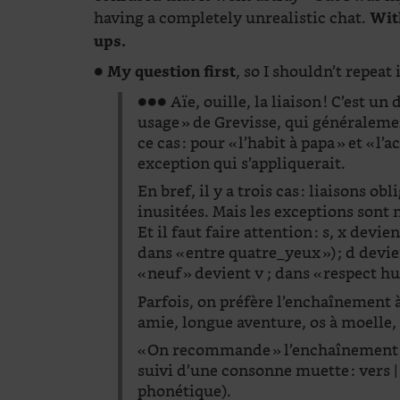
having a completely unrealistic chat.
Wit
ups.
●
, so I shouldn’t repeat 
My question first
●●● Aïe, ouille, la liaison ! C’est un
usage » de Grevisse, qui généralemen
ce cas : pour « l’habit à papa » et « l
exception qui s’appliquerait.
En bref, il y a trois cas : liaisons 
inusitées. Mais les exceptions sont
Et il faut faire attention : s, x devie
dans « entre quatre_yeux ») ; d devien
« neuf » devient v ; dans « respect hum
Parfois, on préfère l’enchaînement 
amie, longue aventure, os à moelle, 
« On recommande » l’enchaînement 
suivi d’une consonne muette : vers | e
phonétique).