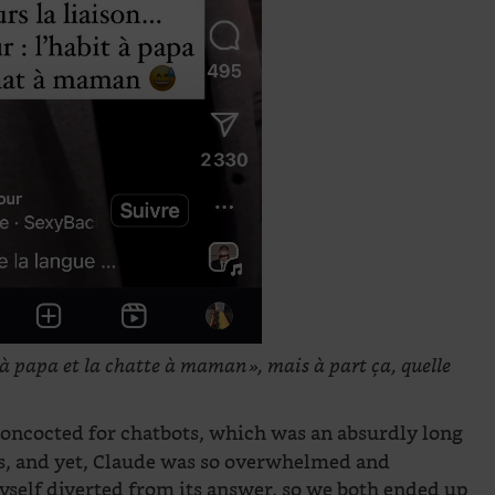
te à papa et la chatte à maman », mais à part ça, quelle
oncocted for chatbots, which was an absurdly long
ots, and yet, Claude was so overwhelmed and
yself diverted from its answer, so we both ended up